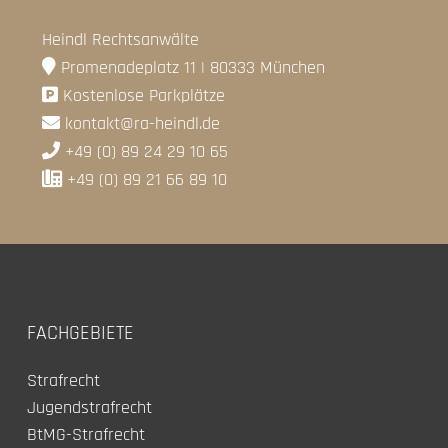
Heindl Rechtsanwälte
Promenadeplatz 11 | 80333 München
Kostenlose Parkplätze
kontakt@ra-heindl.de
+49 (0) 89 24 29 10 65
+49 (0) 89 21 66 89 10
FACHGEBIETE
Strafrecht
Jugendstrafrecht
BtMG-Strafrecht