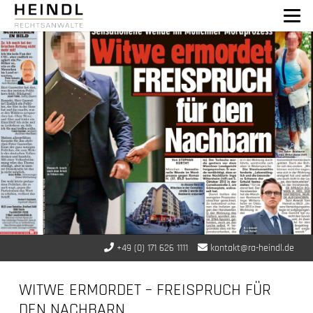
+49 (0) 171 626 1111
kontakt@ra-heindl.de
WITWE ERMORDET – FREISPRUCH FÜR
DEN NACHBARN