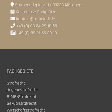
Promenadeplatz 11 | 80333 München
Kostenlose Parkplätze
kontakt@ra-heindl.de
+49 (0) 89 24 29 10 65
+49 (0) 89 21 66 89 10
FACHGEBIETE
Strafrecht
Jugendstrafrecht
BtMG-Strafrecht
Sexualstrafrecht
Wirtschaftsstrafrecht