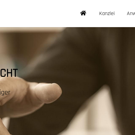
Kanzlei
Anw
ECHT
iger