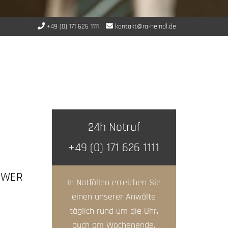
+49 (0) 171 626 1111
kontakt@ra-heindl.de
24h Notruf
+49 (0) 171 626 1111
 WER
In Notfällen erreichen Sie
einen unserer Anwälte
täglich rund um die Uhr,
auch am Wochenende.