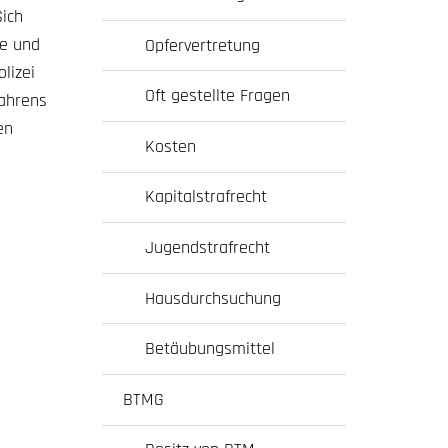
Sich
he und
Opfervertretung
lizei
Oft gestellte Fragen
fahrens
en
Kosten
Kapitalstrafrecht
Jugendstrafrecht
Hausdurchsuchung
Betäubungsmittel
BTMG