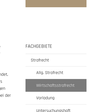
FACHGEBIETE
e
r
Strafrecht
Allg. Strafrecht
ndet,
es
Wirtschaftsstrafrecht
gen
ei der
Vorladung
Untersuchungshaft