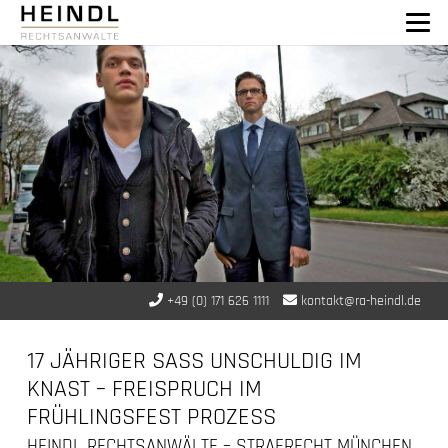
+49 (0) 171 626 1111
kontakt@ra-heindl.de
17 JÄHRIGER SASS UNSCHULDIG IM K
NAST – FREISPRUCH IM F
RÜHLINGSFEST PROZESS
HEINDL RECHTSANWÄLTE – STRAFRECHT MÜNCHEN