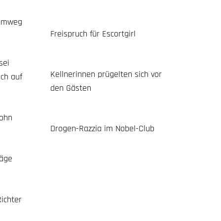
Heimweg
Freispruch für Escortgirl
sei
Kellnerinnen prügelten sich vor
ch auf
den Gästen
Sohn
Drogen-Razzia im Nobel-Club
läge
ichter