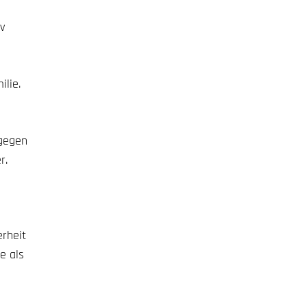
v
ilie.
ngegen
r.
erheit
e als