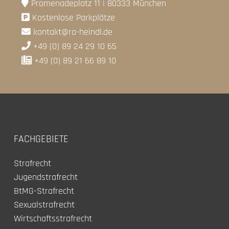
Promenadeplatz 11 | 80333 München
Kostenlose Parkplätze
kontakt@ra-heindl.de
+49 (0) 89 24 29 10 65
+49 (0) 89 21 66 89 10
FACHGEBIETE
Strafrecht
Jugendstrafrecht
BtMG-Strafrecht
Sexualstrafrecht
Wirtschaftsstrafrecht